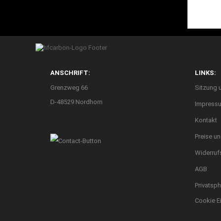
ANSCHRIFT:
LINKS:
Grenzweg 66
Sitzung 
D-48529 Nordhorn
Impress
Kontakt
Preise u
Widerruf
AGB
Privatsp
Cookie E