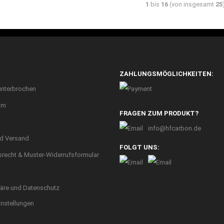
1
bis
16
(von insgesamt
25
ZAHLUNGSMÖGLICHKEITEN:
unterbrochen
um
FRAGEN ZUM PRODUKT?
info@hfcarbon.de
nd Versand
FOLGT UNS:
srecht & Muster-Widerrufsformular
häre und Datenschutz
instellungen