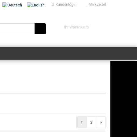
Kundenlogin
Merkzettel
hlen
Ihr Warenkorb
0,00 EUR
 erstellen
ort vergessen?
1
2
»