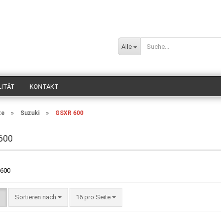
Sprache auswä
Alle
Lieferland
LITÄT
KONTAKT
»
»
te
Suzuki
GSXR 600
600
Konto
Passw
Sortieren nach
16 pro Seite