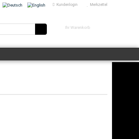
Kundenlogin
Merkzettel
hlen
Ihr Warenkorb
0,00 EUR
 erstellen
ort vergessen?