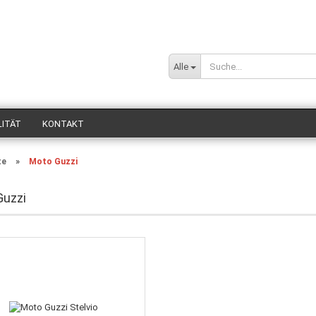
Sprache auswä
Alle
Lieferland
LITÄT
KONTAKT
»
te
Moto Guzzi
Guzzi
Konto
Passw