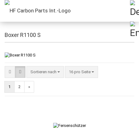
Boxer R1100 S
Sortieren nach
16 pro Seite
1
2
»