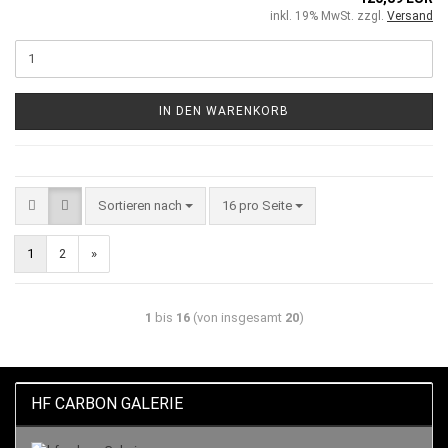
inkl. 19% MwSt. zzgl.
Versand
IN DEN WARENKORB
Sortieren nach
16 pro Seite
1
2
»
1
bis
16
(von insgesamt
20
)
HF CARBON GALERIE