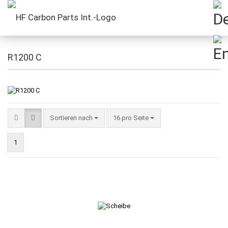
R1200 C
Sortieren nach
16 pro Seite
1