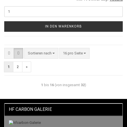
IN DEN WARENKORB
Sortieren nach
16 pro Seite
1
2
»
1
bis
16
(von insgesamt
32
)
HF CARBON GALERIE