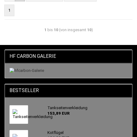
1
1
bis
10
(von insgesamt
10
)
HF CARBON GALERIE
BESTSELLER
Tankseitenverkleidung
153,89 EUR
Kotflügel