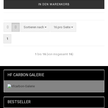
IN DEN WARENKORB
Sortieren nach
16 pro Seite
1
1
bis
16
(von insgesamt
16
)
HF CARBON GALERIE
BESTSELLER