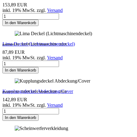
153,89 EUR
inkl. 19% MwSt. zzgl.
Versand
In den Warenkorb
Lima Deckel (Lichtmaschinendeckel)
passend für
GSXR 1000
Modell 2009 - 2016
87,89 EUR
inkl. 19% MwSt. zzgl.
Versand
In den Warenkorb
Kupplungsdeckel Abdeckung/Cover
passend für
GSXR 1000
Modell 2009 - 2016
142,89 EUR
inkl. 19% MwSt. zzgl.
Versand
In den Warenkorb