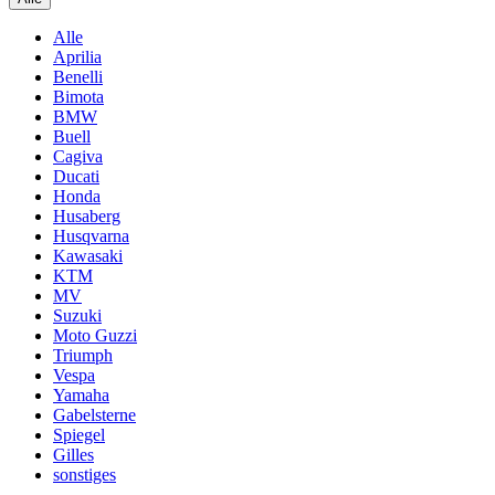
Alle
Aprilia
Benelli
Bimota
BMW
Buell
Cagiva
Ducati
Honda
Husaberg
Husqvarna
Kawasaki
KTM
MV
Suzuki
Moto Guzzi
Triumph
Vespa
Yamaha
Gabelsterne
Spiegel
Gilles
sonstiges