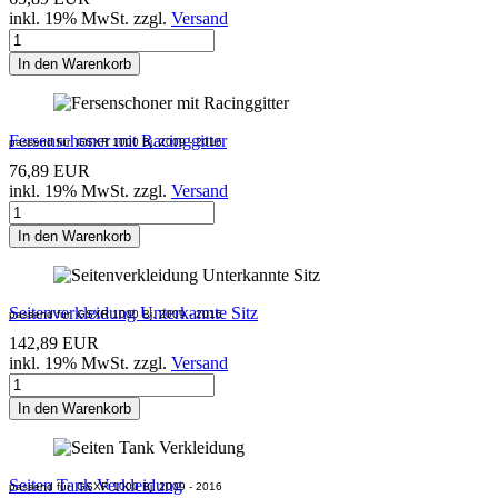
inkl. 19% MwSt. zzgl.
Versand
In den Warenkorb
Fersenschoner mit Racinggitter
passend für
GSXR 1000
Bj. 2009 - 2016
76,89 EUR
inkl. 19% MwSt. zzgl.
Versand
In den Warenkorb
Seitenverkleidung Unterkannte Sitz
passend für
GSXR 1000
Bj. 2009 - 2016
142,89 EUR
inkl. 19% MwSt. zzgl.
Versand
In den Warenkorb
Seiten Tank Verkleidung
passend für
GSXR 1000
Bj. 2009 - 2016