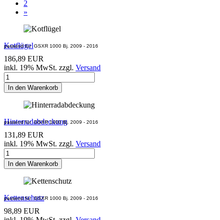
2
»
Kotflügel
passend für
GSXR 1000
Bj. 2009 - 2016
186,89 EUR
inkl. 19% MwSt. zzgl.
Versand
In den Warenkorb
Hinterradabdeckung
passend für
GSXR 1000
Bj. 2009 - 2016
131,89 EUR
inkl. 19% MwSt. zzgl.
Versand
In den Warenkorb
Kettenschutz
passend für
GSXR 1000
Bj. 2009 - 2016
98,89 EUR
inkl. 19% MwSt. zzgl.
Versand