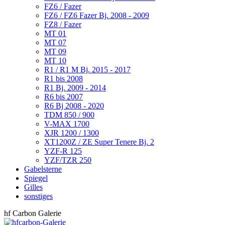
FZ6 / Fazer
FZ6 / FZ6 Fazer Bj. 2008 - 2009
FZ8 / Fazer
MT 01
MT 07
MT 09
MT 10
R1 / R1 M Bj. 2015 - 2017
R1 bis 2008
R1 Bj. 2009 - 2014
R6 bis 2007
R6 Bj 2008 - 2020
TDM 850 / 900
V-MAX 1700
XJR 1200 / 1300
XT1200Z / ZE Super Tenere Bj. 2
YZF-R 125
YZF/TZR 250
Gabelsterne
Spiegel
Gilles
sonstiges
hf Carbon Galerie