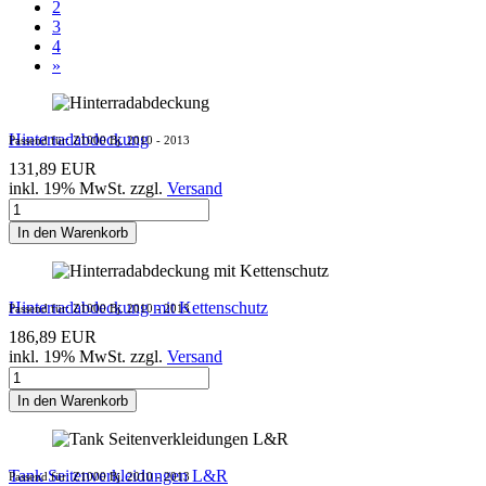
2
3
4
»
Hinterradabdeckung
Passend für: Z1000 Bj. 2010 - 2013
131,89 EUR
inkl. 19% MwSt. zzgl.
Versand
In den Warenkorb
Hinterradabdeckung mit Kettenschutz
Passend für: Z1000 Bj. 2010 - 2013
186,89 EUR
inkl. 19% MwSt. zzgl.
Versand
In den Warenkorb
Tank Seitenverkleidungen L&R
Passend für: Z1000 Bj. 2010 - 2013