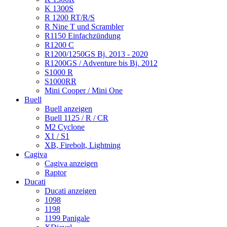
K 1300S
R 1200 RT/R/S
R Nine T und Scrambler
R1150 Einfachzündung
R1200 C
R1200/1250GS Bj. 2013 - 2020
R1200GS / Adventure bis Bj. 2012
S1000 R
S1000RR
Mini Cooper / Mini One
Buell
Buell anzeigen
Buell 1125 / R / CR
M2 Cyclone
X1 / S1
XB, Firebolt, Lightning
Cagiva
Cagiva anzeigen
Raptor
Ducati
Ducati anzeigen
1098
1198
1199 Panigale