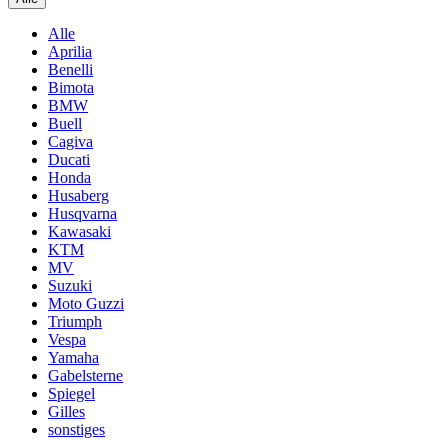
Alle
Aprilia
Benelli
Bimota
BMW
Buell
Cagiva
Ducati
Honda
Husaberg
Husqvarna
Kawasaki
KTM
MV
Suzuki
Moto Guzzi
Triumph
Vespa
Yamaha
Gabelsterne
Spiegel
Gilles
sonstiges