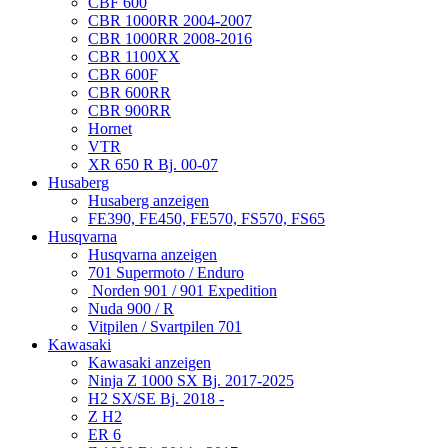
CBF 600
CBR 1000RR 2004-2007
CBR 1000RR 2008-2016
CBR 1100XX
CBR 600F
CBR 600RR
CBR 900RR
Hornet
VTR
XR 650 R Bj. 00-07
Husaberg
Husaberg anzeigen
FE390, FE450, FE570, FS570, FS65
Husqvarna
Husqvarna anzeigen
701 Supermoto / Enduro
Norden 901 / 901 Expedition
Nuda 900 / R
Vitpilen / Svartpilen 701
Kawasaki
Kawasaki anzeigen
Ninja Z 1000 SX Bj. 2017-2025
H2 SX/SE Bj. 2018 -
Z H2
ER 6