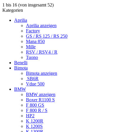
1
bis
16
(von insgesamt
52
)
Kategorien
Aprilia
Aprilia anzeigen
Factory
GS / RS 125 / RS 250
Mana 850
Mille
RSV / RSV4 / R
Tuono
Benelli
Bimota
Bimota anzeigen
SB6R
Vdue 500
BMW
BMW anzeigen
Boxer R1100 S
F 800 GS
F 800 R / S
HP2
K 1200R
K 1200S
K 1300R