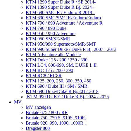
KTM 1290 Super Duke R / SE 2014-
KTM 1390 Super Duke R Bj. 2024 -
KTM 690 SMC R / Enduro R 2019 -
KTM 690 SMC/SMC R/Enduro/Enduro
KTM 790 / 890 Adventure / Adventure R
KTM 790 / 890 Duke
KTM 950 / 990 Adventure
KTM 950 SM/SE/SMR
KTM 950/990 Supermoto/SMR/SMT
KTM 990 Super Duke / Duke R Bj. 2007 - 2013
KTM Adventure alle Modelle
KTM Duke 125 / 200 / 250 / 390
KTM LC4, 600-690, SM, DUKE I, II
KTM RC 125 / 200 / 390
KTM RC8 / RC8R
KTM 125, 200, 250, 300, 350, 450
KTM 690 / Duke III / SM / SMR
KTM 690 Duke/Duke R Bj.2012-2018
KTM 990 DUKE / Duke R Bj. 2024 - 2025
MV
MV anzeigen
Brutale 675 / 800 / RR
Brutale 750, 750 S, 910S, 910R,
Brutale 920, 990, 1090, 1090R ,
Dragster 800