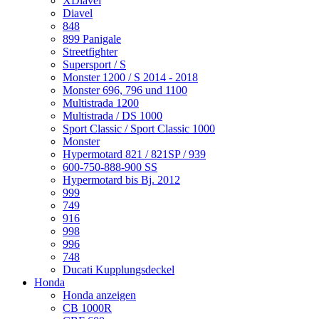
XDiavel
Diavel
848
899 Panigale
Streetfighter
Supersport / S
Monster 1200 / S 2014 - 2018
Monster 696, 796 und 1100
Multistrada 1200
Multistrada / DS 1000
Sport Classic / Sport Classic 1000
Monster
Hypermotard 821 / 821SP / 939
600-750-888-900 SS
Hypermotard bis Bj. 2012
999
749
916
998
996
748
Ducati Kupplungsdeckel
Honda
Honda anzeigen
CB 1000R