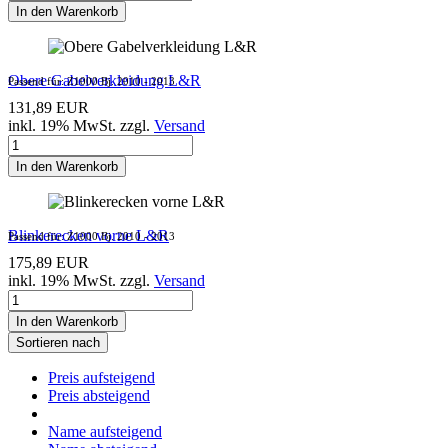
In den Warenkorb
Obere Gabelverkleidung L&R
Passend für: Z1000 Bj. 2010 - 2013
131,89 EUR
inkl. 19% MwSt. zzgl.
Versand
In den Warenkorb
Blinkerecken vorne L&R
Passend für: Z1000 Bj. 2010 - 2013
175,89 EUR
inkl. 19% MwSt. zzgl.
Versand
In den Warenkorb
Sortieren nach
Preis aufsteigend
Preis absteigend
Name aufsteigend